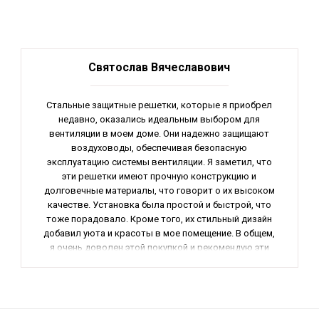
Святослав Вячеславович
Стальные защитные решетки, которые я приобрел
недавно, оказались идеальным выбором для
вентиляции в моем доме. Они надежно защищают
воздуховоды, обеспечивая безопасную
эксплуатацию системы вентиляции. Я заметил, что
эти решетки имеют прочную конструкцию и
долговечные материалы, что говорит о их высоком
качестве. Установка была простой и быстрой, что
тоже порадовало. Кроме того, их стильный дизайн
добавил уюта и красоты в мое помещение. В общем,
я очень доволен этой покупкой и рекомендую эти
решетки всем, кто ищет надежное и качественное
оборудование для вентиляции.