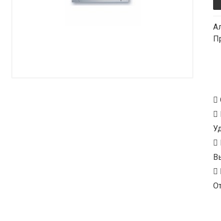
А
П
У
В
От