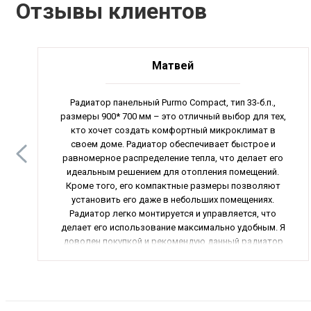
Отзывы клиентов
Матвей
Радиатор панельный Purmo Compact, тип 33-б.п.,
размеры 900* 700 мм – это отличный выбор для тех,
кто хочет создать комфортный микроклимат в
своем доме. Радиатор обеспечивает быстрое и
равномерное распределение тепла, что делает его
идеальным решением для отопления помещений.
Кроме того, его компактные размеры позволяют
установить его даже в небольших помещениях.
Радиатор легко монтируется и управляется, что
делает его использование максимально удобным. Я
доволен покупкой и рекомендую данный радиатор
всем, кто ценит качество и функциональность.