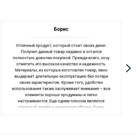
Борис
Отличный продукт, который стоит своих денег.
Получил данный товар недавно и остался
полностью доволен покупкой. Прежде всего, хочу
отметить его высокое качество и надежность.
Материалы, из которых изготовлен товар, явно
выдержат длительную эксплуатацию без потери
своих характеристик. Кроме того, удобство
использования также заслуживает внимания – все
элементы хорошо продуманы и легко
настраиваются. Еще одним плюсом является
стильный дизайн и аккуратная сборка. Очень
приятно иметь такой товар в своем арсенале. Не
могу не отметить отличное обслуживание интернет-
магазина, доставка была быстрой и без задержек.
Рекомендую данный товар всем, кто ценит качество
и надежность. Оценка – 5 звезд.