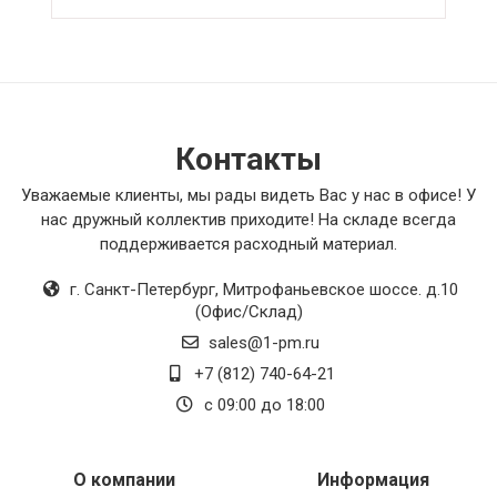
влагу из воздуха, создавая свежую и
здоровую атмосферу. В общем, я доволен
своей покупкой и рекомендую этот
вентилятор всем, кто ищет качественное
оборудование для вентиляции.
Контакты
Уважаемые клиенты, мы рады видеть Вас у нас в офисе! У
нас дружный коллектив приходите! На складе всегда
поддерживается расходный материал.
г. Санкт-Петербург
,
Митрофаньевское шоссе. д.10
(Офис/Склад)
sales@1-pm.ru
+7 (812) 740-64-21
с 09:00 до 18:00
О компании
Информация