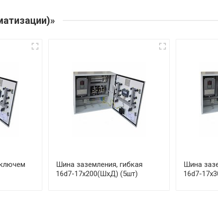
матизации)»
 ключем
Шина заземления, гибкая
Шина зазе
16d7-17x200(ШхД) (5шт)
16d7-17x3