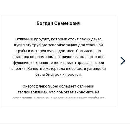
Богдан Семенович
Отличный продукт, который стоит своих денег.
Купил эту трубную теплоизоляцию для стальной
трубы и остался очень доволен. Она идеально
подошла по размерам и отлично выполняет свою
функцию, сохраняя тепло и предотвращая потери
энергии. Качество материала высокое, и установка
была быстрой и простой.
Энергофлекс Super обладает отличной
теплоизоляцией, что помогает экономить на
отоплении. Плюс, она хорошо защищает трубы от
внешних воздействий, что продлевает их срок
службы. Мне понравилось то, что материал
прочный и не теряет своих свойств даже при
повышенных температурах.