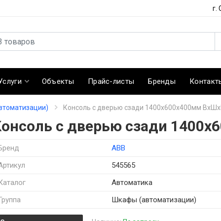
г.
Услуги
Объекты
Прайс-листы
Бренды
Контакт
втоматизации)
Консоль с дверью сзади 1400х600х400мм ВхШх
Консоль с дверью сзади 1400х
Бренд
ABB
Артикул
545565
Каталог
Автоматика
Группа
Шкафы (автоматизации)