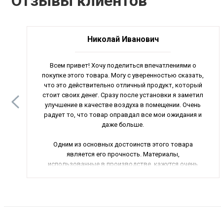
Отзывы клиентов
Николай Иванович
Всем привет! Хочу поделиться впечатлениями о
покупке этого товара. Могу с уверенностью сказать,
что это действительно отличный продукт, который
стоит своих денег. Сразу после установки я заметил
улучшение в качестве воздуха в помещении. Очень
радует то, что товар оправдал все мои ожидания и
даже больше.
Одним из основных достоинств этого товара
является его прочность. Материалы,
использованные в производстве, кажутся очень
качественными и надежными. Также хочу отметить
удобство использования. Установка товара
прошла без проблем, инструкция очень понятная и
доступная.