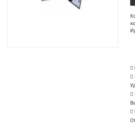
К
к
И
У
В
От