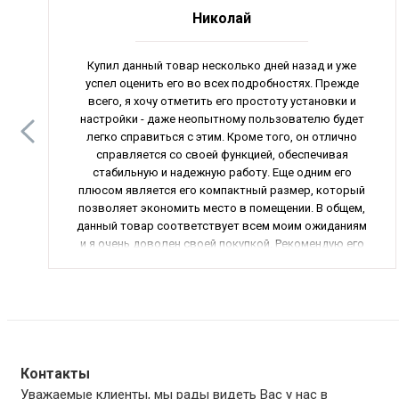
Николай
Купил данный товар несколько дней назад и уже
успел оценить его во всех подробностях. Прежде
всего, я хочу отметить его простоту установки и
настройки - даже неопытному пользователю будет
легко справиться с этим. Кроме того, он отлично
справляется со своей функцией, обеспечивая
стабильную и надежную работу. Еще одним его
плюсом является его компактный размер, который
позволяет экономить место в помещении. В общем,
данный товар соответствует всем моим ожиданиям
и я очень доволен своей покупкой. Рекомендую его
всем, кто ищет качественный и надежный продукт.
Оценка - 5/5.
Контакты
Уважаемые клиенты, мы рады видеть Вас у нас в