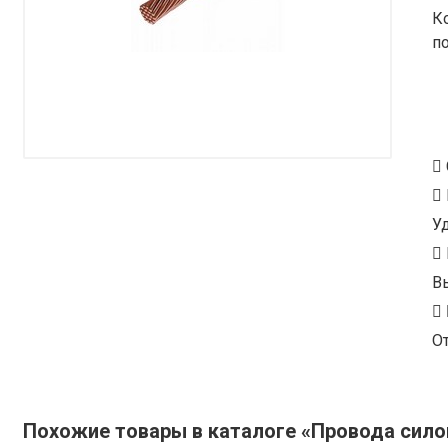
К
п
У
В
От
Похожие товары в каталоге «Провода сил