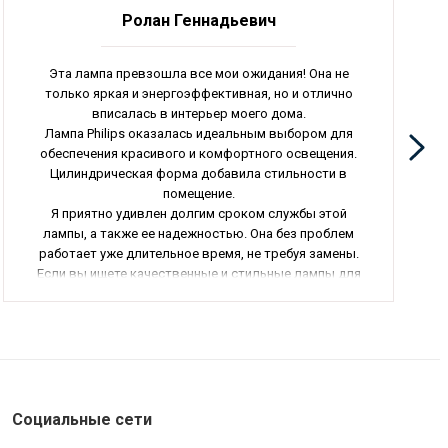
Ролан Геннадьевич
Эта лампа превзошла все мои ожидания! Она не
только яркая и энергоэффективная, но и отлично
вписалась в интерьер моего дома.
Лампа Philips оказалась идеальным выбором для
обеспечения красивого и комфортного освещения.
Цилиндрическая форма добавила стильности в
помещение.
Я приятно удивлен долгим сроком службы этой
лампы, а также ее надежностью. Она без проблем
работает уже длительное время, не требуя замены.
Если вы ищете качественные и стильные лампы для
своего дома, то я определенно рекомендую
обратить внимание на этот товар. Он точно стоит
ваших денег!
Социальные сети