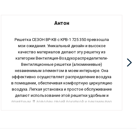
Антон
Решетка СЕЗОН ВР-КВ с КРВ-1 725 350 превзошла
мои ожидания. Уникальный дизайн и высокое
качество материалов делают эту решетку из
категории Вентиляция-Воздухораспределители-
Вентиляционные решетки (алюминиевые)
незаменимым элементом в моем интерьере. Она
эффективно осуществляет распределение воздуха
в помещении, обеспечивая комфортную циркуляцию
воздуха. Легкая установка и простое обслуживание
делают использование этой решетки удобным и
приятным. Я доволен своей покупкой и рекомендую
эту решетку всем, кто хочет качественно
оборудовать свое помещение.