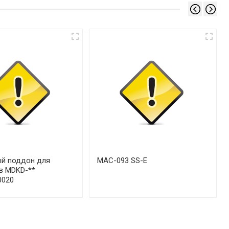
й поддон для
MAC-093 SS-E
в MDKD-**
0020