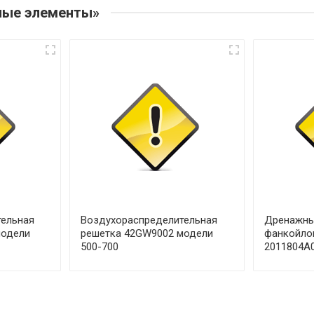
ные элементы»
ельная
Воздухораспределительная
Дренажны
модели
решетка 42GW9002 модели
фанкойло
500-700
2011804A