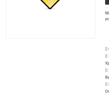
M
у
У
В
От