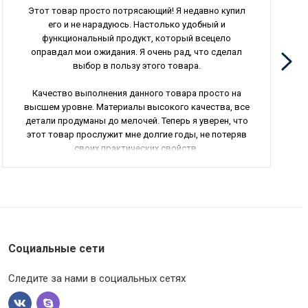
Этот товар просто потрясающий! Я недавно купил
его и не нарадуюсь. Настолько удобный и
функциональный продукт, который всецело
оправдал мои ожидания. Я очень рад, что сделал
выбор в пользу этого товара.
Качество выполнения данного товара просто на
высшем уровне. Материалы высокого качества, все
детали продуманы до мелочей. Теперь я уверен, что
этот товар прослужит мне долгие годы, не потеряв
своих практических свойств.
Особенно мне понравился дизайн этого товара. Он
выглядит стильно и современно, отлично впишется
в любой интерьер. Не могу не отметить удобство
использования - все продумано для максимального
комфорта пользователя.
Социальные сети
Наконец, я хотел бы отметить отличное
обслуживание в данном интернет-магазине. Заказ
Следите за нами в социальных сетях
был быстро обработан, доставка прошла без
задержек. Все очень профессионально и