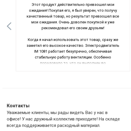
Этот продукт действительно превзошел мои
ожидания! Покупая его, я был уверен, что получу
качественный товар, но результат превзошел все
мои ожидания. Очень доволен покупкой и уже
рекомендовал его своим друзьям!
Когда я начал использовать этот товар, сразу же
заметил его высокое качество. Электродвигатель
IM 1081 работает безупречно, обеспечивая
стабильную работу вентиляции. Особенно
порадовало то, что он выполнен во
взрывозащищенном исполнении, что гарантирует
безопасность его использования.
Комплект соединительных шин OTZC53 отлично
подошел для подключения моего оборудования.
Шины оказались прочными и надежными,
обеспечивая отличное качество соединения. Удобно
Контакты
и практично!
Уважаемые клиенты, мы рады видеть Вас у нас в
офисе! У нас дружный коллектив приходите! На складе
Радиальный вентилятор ВР 130-28 прекрасно
всегда поддерживается расходный материал.
справляется со своей задачей. С его помощью