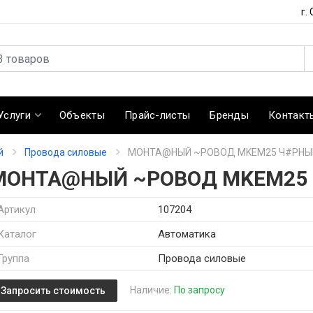
г.
Услуги
Объекты
Прайс-листы
Бренды
Контакт
й
Провода силовые
МОНТА@НЫЙ ~РОВОД MKEM25 Ч#РНЫ
МОНТА@НЫЙ ~РОВОД MKEM25 
Артикул
107204
Каталог
Автоматика
Группа
Провода силовые
Наличие:
По запросу
Запросить стоимость