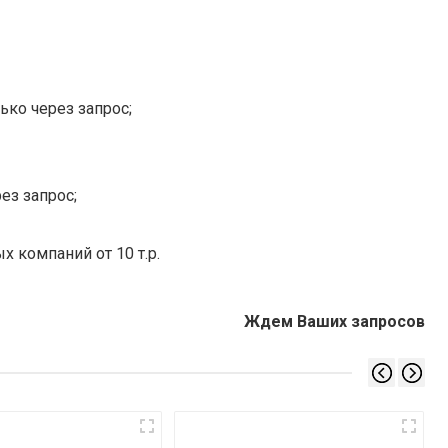
ько через запрос;
ез запрос;
х компаний от 10 т.р.
Ждем Ваших запросов