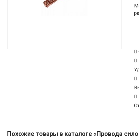
М
р
У
В
От
Похожие товары в каталоге «Провода сил