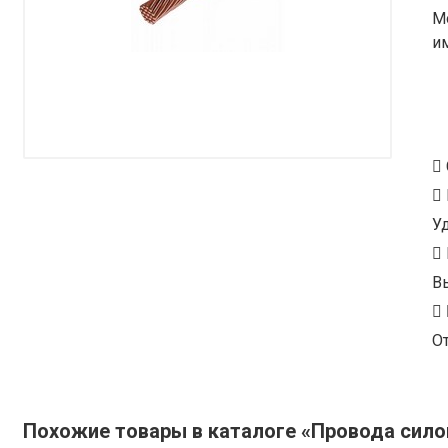
М
и
У
В
От
Похожие товары в каталоге «Провода сил