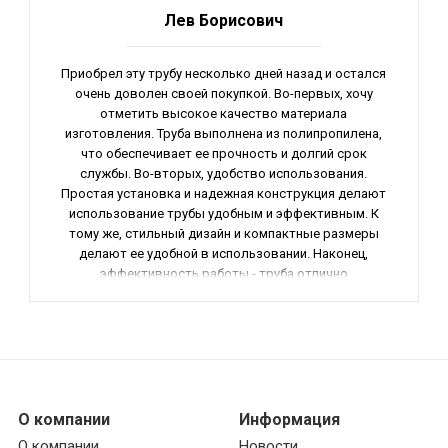
Лев Борисович
Приобрел эту трубу несколько дней назад и остался
очень доволен своей покупкой. Во-первых, хочу
отметить высокое качество материала
изготовления. Труба выполнена из полипропилена,
что обеспечивает ее прочность и долгий срок
службы. Во-вторых, удобство использования.
Простая установка и надежная конструкция делают
использование трубы удобным и эффективным. К
тому же, стильный дизайн и компактные размеры
делают ее удобной в использовании. Наконец,
эффективность работы - труба отлично
справляется со своими функциями. В общем,
отличный товар, который рекомендую всем, кто
ищет качественную трубу для отопления.
О компании
Информация
О компании
Новости