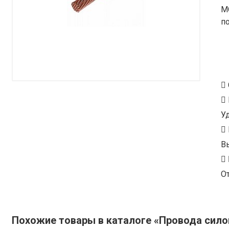
М
п
У
В
От
Похожие товары в каталоге «Провода сил