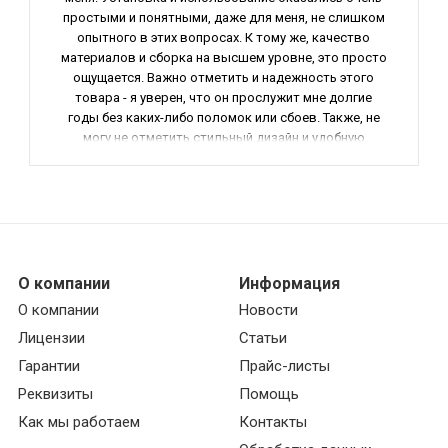
простыми и понятными, даже для меня, не слишком
опытного в этих вопросах. К тому же, качество
материалов и сборка на высшем уровне, это просто
ощущается. Важно отметить и надежность этого
товара - я уверен, что он прослужит мне долгие
годы без каких-либо поломок или сбоев. Также, не
могу не отметить стильный дизайн и удобную
форму, которая гармонично вписывается в
интерьер. В общем, отличный продукт, который
стоит своих денег и я без сомнения рекомендую его
всем, кто ищет надежное и качественное
оборудование для своего дома.
О компании
Информация
О компании
Новости
Лицензии
Статьи
Гарантии
Прайс-листы
Реквизиты
Помощь
Как мы работаем
Контакты