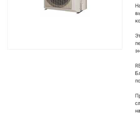
Н
в
к
Э
п
э
R
Б
п
П
с
н