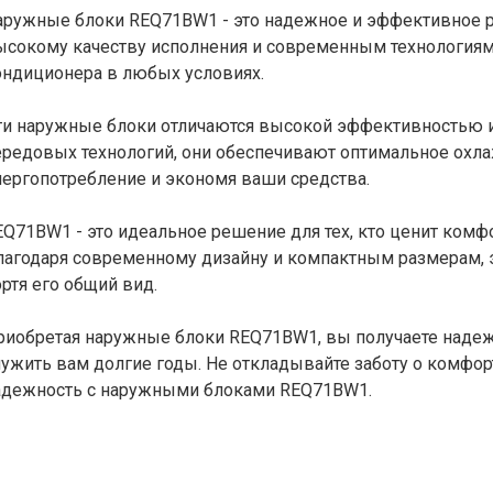
аружные блоки REQ71BW1 - это надежное и эффективное р
ысокому качеству исполнения и современным технологиям
ондиционера в любых условиях.
ти наружные блоки отличаются высокой эффективностью 
ередовых технологий, они обеспечивают оптимальное охла
нергопотребление и экономя ваши средства.
EQ71BW1 - это идеальное решение для тех, кто ценит комфо
лагодаря современному дизайну и компактным размерам, э
ортя его общий вид.
риобретая наружные блоки REQ71BW1, вы получаете надеж
лужить вам долгие годы. Не откладывайте заботу о комфор
адежность с наружными блоками REQ71BW1.