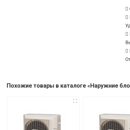
У
В
От
Похожие товары в каталоге «Наружние бло