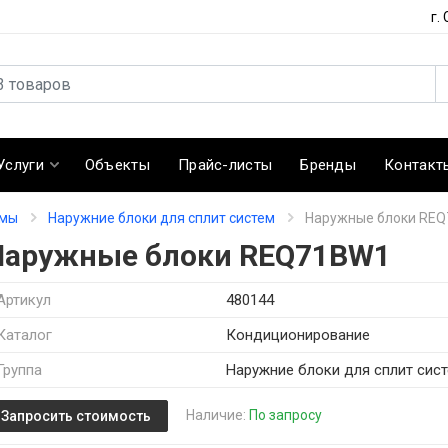
г.
Услуги
Объекты
Прайс-листы
Бренды
Контакт
емы
Наружние блоки для сплит систем
Наружные блоки RE
Наружные блоки REQ71BW1
Артикул
480144
Каталог
Кондиционирование
Группа
Наружние блоки для сплит сис
Наличие:
По запросу
Запросить стоимость