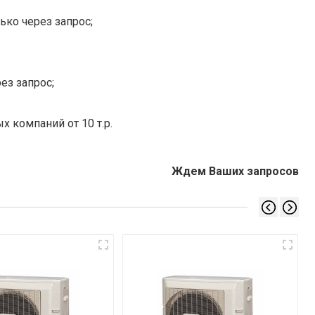
ько через запрос;
ез запрос;
х компаний от 10 т.р.
Ждем Ваших запросов