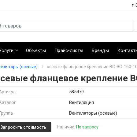
г.
Услуги
Объекты
Прайс-листы
Бренды
Контакт
тиляторы (осевые)
осевые фланцевое крепление ВО-ЗО-160-1
осевые фланцевое крепление В
Артикул
585479
Каталог
Вентиляция
Группа
Вентиляторы (осевые)
Наличие:
По запросу
Запросить стоимость