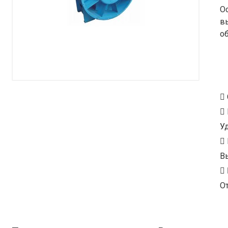
О
в
о
У
В
От