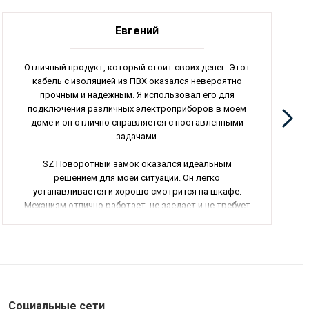
Евгений
Отличный продукт, который стоит своих денег. Этот
кабель с изоляцией из ПВХ оказался невероятно
прочным и надежным. Я использовал его для
подключения различных электроприборов в моем
доме и он отлично справляется с поставленными
задачами.
SZ Поворотный замок оказался идеальным
решением для моей ситуации. Он легко
устанавливается и хорошо смотрится на шкафе.
Механизм отлично работает, не заедает и не требует
особого ухода. Удобная модель, которая точно
пригодится в быту.
Espa NEPTUN FL60 45M 230 50 000345/STD насос -
настоящее спасение для моего пруда. Он
обеспечивает отличную циркуляцию воды,
поддерживая ее чистоту и прозрачность. Насос
Социальные сети