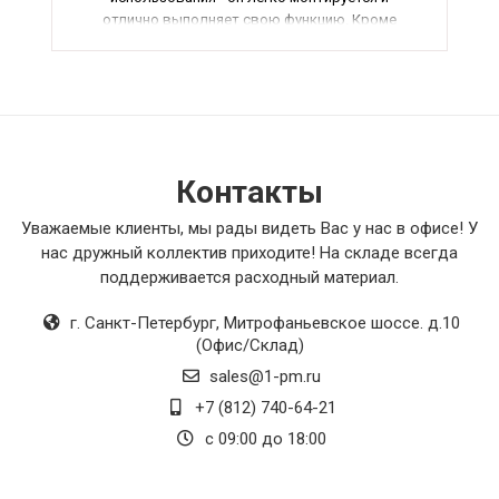
отлично выполняет свою функцию. Кроме
того, его дизайн идеально подходит к общему
интерьеру, что также не может не радовать. В
общем, я очень доволен своей покупкой и
рекомендую этот товар всем, кто ищет
качественное и надежное оборудование для
своего дома или офиса.
Контакты
Уважаемые клиенты, мы рады видеть Вас у нас в офисе! У
нас дружный коллектив приходите! На складе всегда
поддерживается расходный материал.
г. Санкт-Петербург
,
Митрофаньевское шоссе. д.10
(Офис/Склад)
sales@1-pm.ru
+7 (812) 740-64-21
с 09:00 до 18:00