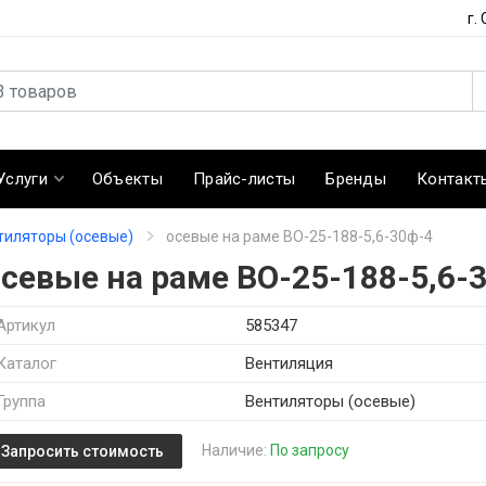
г.
Услуги
Объекты
Прайс-листы
Бренды
Контакт
тиляторы (осевые)
осевые на раме ВО-25-188-5,6-30ф-4
осевые на раме ВО-25-188-5,6-
Артикул
585347
Каталог
Вентиляция
Группа
Вентиляторы (осевые)
Наличие:
По запросу
Запросить стоимость