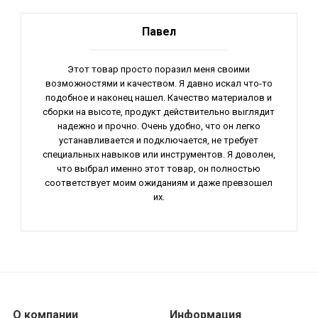
Павел
Этот товар просто поразил меня своими
возможностями и качеством. Я давно искал что-то
подобное и наконец нашел. Качество материалов и
сборки на высоте, продукт действительно выглядит
надежно и прочно. Очень удобно, что он легко
устанавливается и подключается, не требует
специальных навыков или инструментов. Я доволен,
что выбрал именно этот товар, он полностью
соответствует моим ожиданиям и даже превзошел
их.
Важным преимуществом является его надежность и
долгий срок службы, я уверен, что он прослужит
мне долго и без проблем. Еще одним плюсом
является его функциональность, он легко
справляется со своими обязанностями и не
подводит в самый ответственный момент. Кроме
того, у этого товара отличное соотношение цены и
О компании
Информация