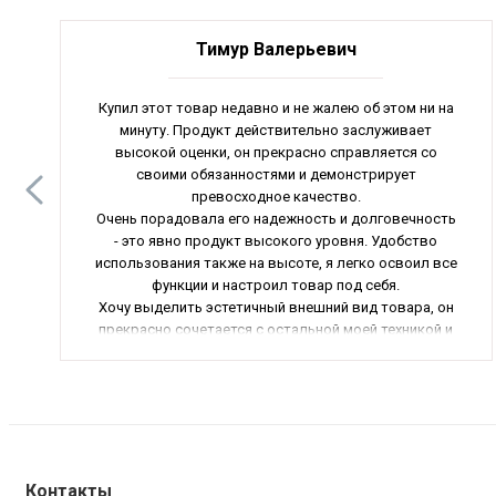
Тимур Валерьевич
Купил этот товар недавно и не жалею об этом ни на
минуту. Продукт действительно заслуживает
высокой оценки, он прекрасно справляется со
своими обязанностями и демонстрирует
превосходное качество.
Очень порадовала его надежность и долговечность
- это явно продукт высокого уровня. Удобство
использования также на высоте, я легко освоил все
функции и настроил товар под себя.
Хочу выделить эстетичный внешний вид товара, он
прекрасно сочетается с остальной моей техникой и
интерьером. Кроме того, функциональность товара
поражает - он действительно эффективен и
полностью соответствует заявленным
характеристикам.
В общем, я остался очень доволен своей покупкой и
без сомнения рекомендую этот товар всем, кто
ценит качество, удобство и элегантный дизайн.
Контакты