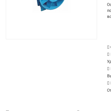
О
п
в
У
В
От