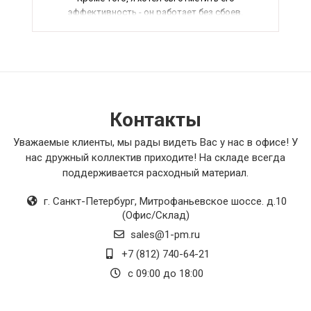
эффективность - он работает без сбоев,
обеспечивая стабильную и комфортную
работу. В итоге, я бы смело порекомендовал
этот товар всем, кто ищет качественное и
надежное оборудование для своих нужд.
Контакты
Уважаемые клиенты, мы рады видеть Вас у нас в офисе! У
нас дружный коллектив приходите! На складе всегда
поддерживается расходный материал.
г. Санкт-Петербург
,
Митрофаньевское шоссе. д.10
(Офис/Склад)
sales@1-pm.ru
+7 (812) 740-64-21
с 09:00 до 18:00