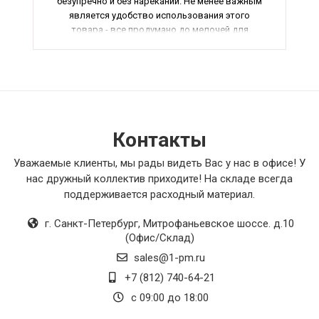
безупречно и без нареканий. Не менее важным
является удобство использования этого
товара - все продумано до мелочей для
пользовательского комфорта. Еще одним его
преимуществом является эстетичный внешний
вид - он приятно смотрится и добавляет
шарма любому помещению. В итоге, я очень
доволен покупкой и рекомендую этот товар
всем, кто ценит качество и надежность.
Контакты
Уважаемые клиенты, мы рады видеть Вас у нас в офисе! У
нас дружный коллектив приходите! На складе всегда
поддерживается расходный материал.
г. Санкт-Петербург
,
Митрофаньевское шоссе. д.10
(Офис/Склад)
sales@1-pm.ru
+7 (812) 740-64-21
с 09:00 до 18:00