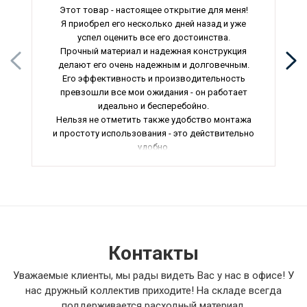
Этот товар - настоящее открытие для меня!
Я приобрел его несколько дней назад и уже
успел оценить все его достоинства.
Прочный материал и надежная конструкция
делают его очень надежным и долговечным.
Его эффективность и производительность
превзошли все мои ожидания - он работает
идеально и бесперебойно.
Нельзя не отметить также удобство монтажа
и простоту использования - это действительно
удобно.
В общем, я очень доволен своей покупкой и
рекомендую всем, кто ценит качество и
надежность. Отличный продукт, который
стоит своих денег!
Контакты
Уважаемые клиенты, мы рады видеть Вас у нас в офисе! У
нас дружный коллектив приходите! На складе всегда
поддерживается расходный материал.