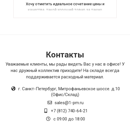
Хочу отметить идеальное сочетание цены и
качества, такой хороший товар за такую
доступную цену - редкость.
Заглушка шага отлично подошла по размеру,
легко устанавливается и надежно
фиксируется.
В целом, я полностью доволен своей покупкой
и рекомендую данный товар всем, кто ищет
надежное и качественное оборудование для
Контакты
своего бизнеса.
Уважаемые клиенты, мы рады видеть Вас у нас в офисе! У
нас дружный коллектив приходите! На складе всегда
поддерживается расходный материал.
г. Санкт-Петербург
,
Митрофаньевское шоссе. д.10
(Офис/Склад)
sales@1-pm.ru
+7 (812) 740-64-21
с 09:00 до 18:00