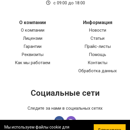
с 09:00 до 18:00
на секунду! Прекрасный товар, который
отлично справляется с своей задачей. Удобно
настраивать и контролировать работу
заслонки, что делает жизнь гораздо проще.
О компании
Информация
Теперь воздух в доме стал чище и свежее,
О компании
Новости
спасибо за такой замечательный товар!
Лицензии
Статьи
//Этот товар просто поразил меня своей
Гарантии
Прайс-листы
функциональностью! Накладка для RJ45 не
Реквизиты
Помощь
только отлично выглядит и легко
устанавливается, но и обеспечивает отличное
Как мы работаем
Контакты
соединение. Теперь могу быть уверен в
Обработка данных
стабильной работе сети и безопасности моих
устройств. Очень доволен покупкой и
рекомендую всем!
Социальные сети
Следите за нами в социальных сетях
Мы используем файлы cookie для