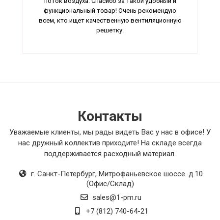
поток воздуха. Спасибо за такой удобный и
функциональный товар! Очень рекомендую
всем, кто ищет качественную вентиляционную
решетку.
//Немного переживал, покупая этот товар, но
он оказался просто супер! Соединитель экрана
легко установить и отлично выполняет свои
функции. Очень доволен качеством материала
и продуманной конструкцией. Теперь могу быть
уверен в надежности и безопасности моей
системы. Очень рекомендую!
Контакты
//Недавно купил вентилятор для крыши и не
Уважаемые клиенты, мы рады видеть Вас у нас в офисе! У
нарадуюсь! Отличное качество, работает
нас дружный коллектив приходите! На складе всегда
бесшумно и эффективно. Благодаря этому
поддерживается расходный материал.
вентилятору воздух в помещении стал более
свежим и приятным. Теперь могу наслаждаться
г. Санкт-Петербург
,
Митрофаньевское шоссе. д.10
комфортной атмосферой в любое время дня и
(Офис/Склад)
ночи. Рекомендую всем!
sales@1-pm.ru
//Купил автоматическую заслонку для
+7 (812) 740-64-21
улучшения вентиляции в доме и не пожалел ни