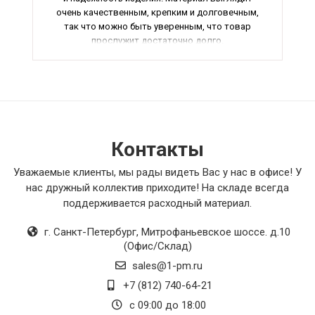
очень качественным, крепким и долговечным,
так что можно быть уверенным, что товар
прослужит достаточно долго.
Кроме того, удивило удобство использования.
Все элементы продуманы до мелочей, так что
собрать и настроить товар было легко и
быстро, не возникло никаких проблем.
Отдельно стоит отметить эффективность
Контакты
работы. Товар выполняет свои функции на
отлично, все регулировки работают
Уважаемые клиенты, мы рады видеть Вас у нас в офисе! У
безупречно, не возникает никаких сбоев или
нас дружный коллектив приходите! На складе всегда
проблем в процессе использования.
поддерживается расходный материал.
И в завершение, хочу сказать, что этот товар
г. Санкт-Петербург
,
Митрофаньевское шоссе. д.10
превзошел все мои ожидания и я очень
(Офис/Склад)
доволен своей покупкой. Очень рекомендую
sales@1-pm.ru
всем, кто ценит качество и надежность.
+7 (812) 740-64-21
с 09:00 до 18:00