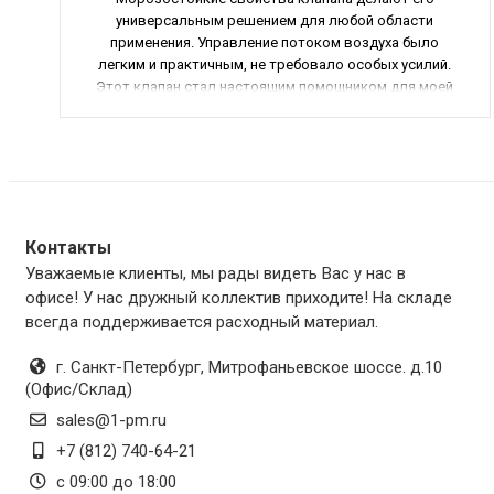
универсальным решением для любой области
применения. Управление потоком воздуха было
легким и практичным, не требовало особых усилий.
Этот клапан стал настоящим помощником для моей
вентиляционной системы, я очень доволен
результатом. Рекомендую этот товар всем, кто
ценит качество и надежность вентиляционного
оборудования.
Контакты
Уважаемые клиенты, мы рады видеть Вас у нас в
офисе! У нас дружный коллектив приходите! На складе
всегда поддерживается расходный материал.
г. Санкт-Петербург
,
Митрофаньевское шоссе. д.10
(Офис/Склад)
sales@1-pm.ru
+7 (812) 740-64-21
с 09:00 до 18:00