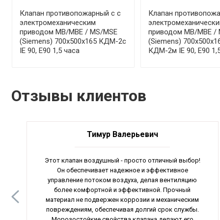
Клапан противопожарный с с
Клапан противопожа
электромеханическим
электромеханическ
приводом МВ/МВЕ / MS/MSE
приводом МВ/МВЕ /
(Siemens) 700x500x165 КДМ-2с
(Siemens) 700x500x1
IE 90, E90 1,5 часа
КДМ-2м IE 90, E90 1,
Отзывы клиентов
Тимур Валерьевич
Этот клапан воздушный - просто отличный выбор!
Он обеспечивает надежное и эффективное
управление потоком воздуха, делая вентиляцию
более комфортной и эффективной. Прочный
материал не подвержен коррозии и механическим
повреждениям, обеспечивая долгий срок службы.
Морозостойкие свойства клапана делают его