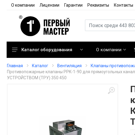
О компании
Лицензии
Гарантии
Реквизиты
Контакты
О компании
Каталог оборудования
Кондиционирование
Главная
Каталог
Вентиляция
Клапаны противопож
Противопожарные клапаны PPK-1-90 для прямоугольных 
Вентиляция
УСТРОЙСТВОМ (ТРУ) 350 450
Отопление
Автоматика
Запорная арматура
Расходные материалы