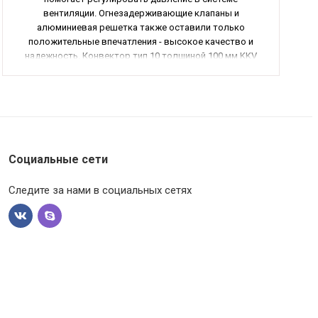
вентиляции. Огнезадерживающие клапаны и
алюминиевая решетка также оставили только
положительные впечатления - высокое качество и
надежность. Конвектор тип 10 толщиной 100 мм KKV
2000 прекрасно подходит для обогрева помещения,
обеспечивая комфортную температуру. Не могу не
порекомендовать эти товары всем, кто ценит
качество и надежность.
Социальные сети
Следите за нами в социальных сетях