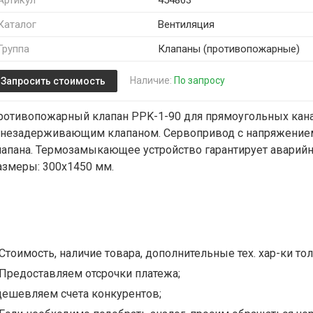
Артикул
454863
Каталог
Вентиляция
Группа
Клапаны (противопожарные)
Наличие:
По запросу
Запросить стоимость
ротивопожарный клапан PPK-1-90 для прямоугольных канал
гнезадерживающим клапаном. Сервопривод с напряжением
лапана. Термозамыкающее устройство гарантирует аварийн
азмеры: 300x1450 мм.
Стоимость, наличие товара, дополнительные тех. хар-ки тол
Предоставляем отсрочки платежа;
дешевляем счета конкурентов;