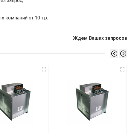
ез запрос;
х компаний от 10 т.р.
Ждем Ваших запросов