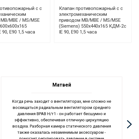
ротивопожарный с с
Клапан противопожарный с с
еханическим
электромеханическим
 МВ/МВЕ / MS/MSE
приводом МВ/МВЕ / MS/MSE
 600x600x165
(Siemens) 550x440x165 КДМ-2с
90, E90 1,5 часа
IE 90, E90 1,5 часа
Матвей
Когда речь заходит о вентиляторах, мне сложно не
восхищаться радиальным вентилятором среднего
давления ВРАВ Н/т1 - он работает бесшумно и
эффективно, обеспечивая отличную циркуляцию
воздуха. Разборная камера статического давления
также оказалась незаменимым аксессуаром -
помогает регулировать давление в системе