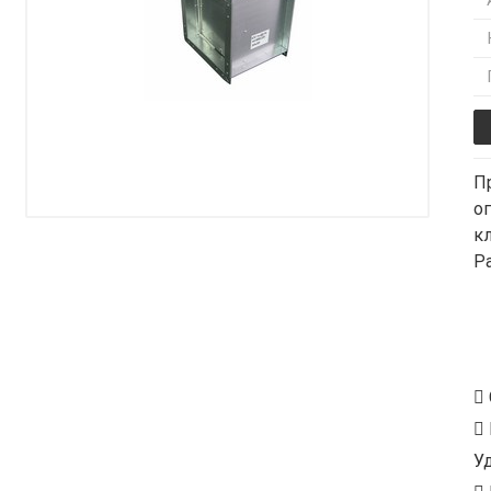
П
о
к
Р
У