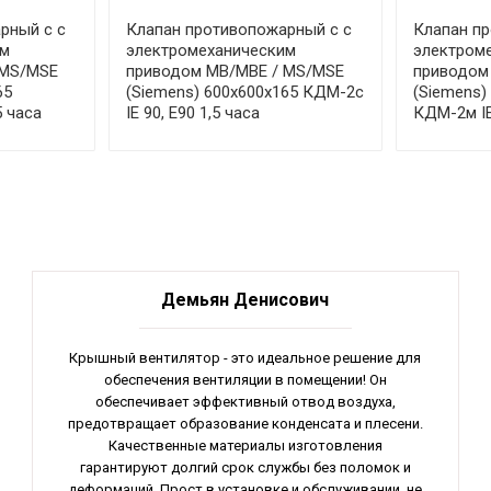
рный с с
Клапан противопожарный с с
Клапан п
им
электромеханическим
электром
 MS/MSE
приводом МВ/МВЕ / MS/MSE
приводом
65
(Siemens) 600x600x165 КДМ-2с
(Siemens)
5 часа
IE 90, E90 1,5 часа
КДМ-2м IE 
Демьян Денисович
Крышный вентилятор - это идеальное решение для
обеспечения вентиляции в помещении! Он
обеспечивает эффективный отвод воздуха,
предотвращает образование конденсата и плесени.
Качественные материалы изготовления
гарантируют долгий срок службы без поломок и
деформаций. Прост в установке и обслуживании, не