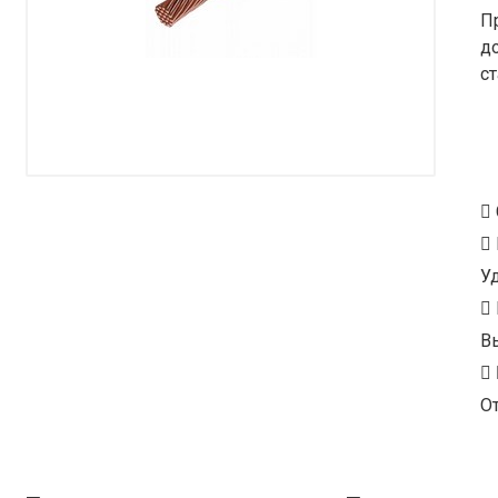
П
д
с
У
В
От