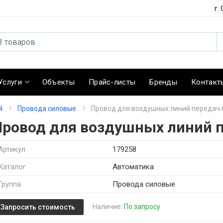
г.
Услуги
Объекты
Прайс-листы
Бренды
Контакт
й
Провода силовые
Провод для воздушных линий передач 
Провод для воздушных линий п
Артикул
179258
Каталог
Автоматика
Группа
Провода силовые
Наличие:
По запросу
Запросить стоимость