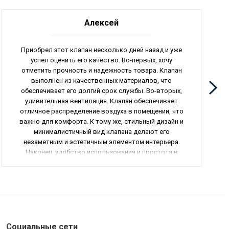
Алексей
Приобрел этот клапан несколько дней назад и уже
успел оценить его качество. Во-первых, хочу
отметить прочность и надежность товара. Клапан
выполнен из качественных материалов, что
обеспечивает его долгий срок службы. Во-вторых,
удивительная вентиляция. Клапан обеспечивает
отличное распределение воздуха в помещении, что
важно для комфорта. К тому же, стильный дизайн и
минималистичный вид клапана делают его
незаметным и эстетичным элементом интерьера.
Наконец, удобство использования и простота в
управлении добавляют товару дополнительные
плюсы. Общий вывод - отличный товар, который
рекомендую всем, кто ценит качество и
надежность.
Социальные сети