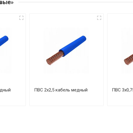
овые»
едный
ПВС 2х2,5 кабель медный
ПВС 3х0,7