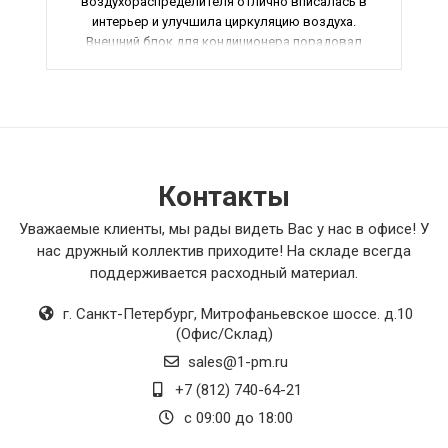
воздухораспределителя отлично вписалась в
интерьер и улучшила циркуляцию воздуха.
Внешний блок для кондиционера порадовал
своей компактностью и высокой
производительностью. В целом, продукция
превзошла мои ожидания, и я полностью
доволен своей покупкой. Рекомендую всем,
кто ценит качество и надежность.
Контакты
Уважаемые клиенты, мы рады видеть Вас у нас в офисе! У
нас дружный коллектив приходите! На складе всегда
поддерживается расходный материал.
г. Санкт-Петербург
,
Митрофаньевское шоссе. д.10
(Офис/Склад)
sales@1-pm.ru
+7 (812) 740-64-21
с 09:00 до 18:00