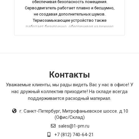
обеспечивая безопасность помещения.
Серводвигатель работает плавно и бесшумно,
не создавая дополнительных шумов.
Термозамыкающее устройство также
работает безупречно, обеспечивая надежную
защиту. Удобен в установке и эксплуатации, не
вызвал никаких проблем. Очень рекомендую
этот продукт всем, кто заботится о
безопасности своего дома!
Контакты
Уважаемые клиенты, мы рады видеть Вас у нас в офисе! У
нас дружный коллектив приходите! На складе всегда
поддерживается расходный материал.
г. Санкт-Петербург
,
Митрофаньевское шоссе. д.10
(Офис/Склад)
sales@1-pm.ru
+7 (812) 740-64-21