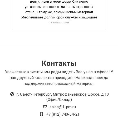
вентиляции в моем доме. Они легко
устанавливаются и отлично смотрятся на
стене. К тому же, алюминиевый материал
обеспечивает долгий срок службы и защищает
от коррозии.
Я приобрел также вентиляционные решетки
для внешних устройств и остался очень
доволен. Они отлично справляются со своей
функцией, обеспечивая свежий воздух в
помещении. Кроме того, их легко чистить и
ухаживать.
И конечно, я не могу не отметить качество
Контакты
изготовления продукции. Все детали
выполнены аккуратно, без недочетов и
Уважаемые клиенты, мы рады видеть Вас у нас в офисе! У
дефектов.
нас дружный коллектив приходите! На складе всегда
Если вы ищете надежные и стильные
поддерживается расходный материал.
вентиляционные решетки, то я рекомендую
обратить внимание на этот товар. Он точно
г. Санкт-Петербург
,
Митрофаньевское шоссе. д.10
стоит своих денег!
(Офис/Склад)
sales@1-pm.ru
+7 (812) 740-64-21