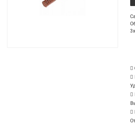
С
О
3
У
В
От