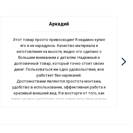
Аркадий
Этот товар просто превосходен! Я недавно купил
его и не нарадуюсь. Качество материала и
изготовления на высоте, видно что сделано с
большим вниманием к деталям. Надежный и
долговечный товар, который точно стоит своих
денег. Пользоваться им одно удовольствие, все
работает без нареканий.
Достоинствами являются простота монтажа,
удобство в использовании, эффективная работа и
красивый внешний вид. Я в восторге от того, как
легко можно настроить этот товар под свои нужды
и как быстро он справляется со своими функциями.
Очень доволен приобретением!
Я рекомендую этот товар всем, кто ценит качество
и надежность. Он подойдет как для домашнего
использования, так и для коммерческих целей. Не