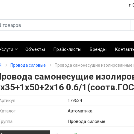
г.
Услуги
Объекты
Прайс-листы
Бренды
Контакт
й
Провода силовые
Провода самонесущие изолированные м
Провода самонесущие изолиро
х35+1х50+2х16 0.6/1(соотв.ГОС
Артикул
179534
Каталог
Автоматика
Группа
Провода силовые