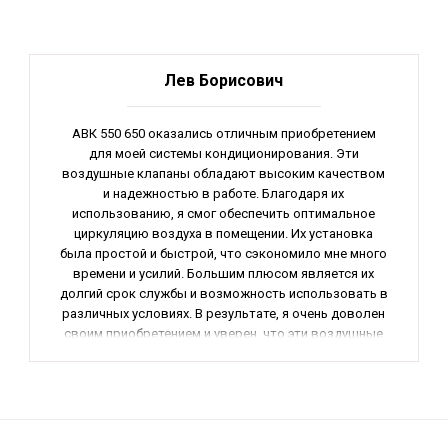
Лев Борисович
АВК 550 650 оказались отличным приобретением
для моей системы кондиционирования. Эти
воздушные клапаны обладают высоким качеством
и надежностью в работе. Благодаря их
использованию, я смог обеспечить оптимальное
циркуляцию воздуха в помещении. Их установка
была простой и быстрой, что сэкономило мне много
времени и усилий. Большим плюсом является их
долгий срок службы и возможность использовать в
различных условиях. В результате, я очень доволен
своим приобретением и уверен, что эти воздушные
клапаны будут мне верно служить долгое время.