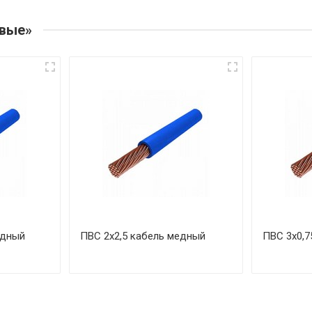
овые»
едный
ПВС 2х2,5 кабель медный
ПВС 3х0,7