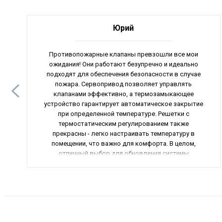
Юрий
Противопожарные клапаны превзошли все мои
ожидания! Они работают безупречно и идеально
подходят для обеспечения безопасности в случае
пожара. Сервопривод позволяет управлять
клапанами эффективно, а термозамыкающее
устройство гарантирует автоматическое закрытие
при определенной температуре. Решетки с
термостатическим регулированием также
прекрасны - легко настраивать температуру в
помещении, что важно для комфорта. В целом,
отличный выбор для обновления системы
вентиляции и обогрева. Рекомендую всем!