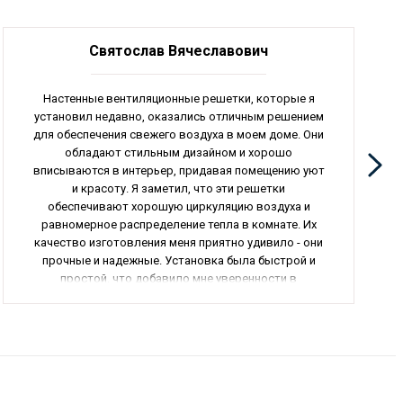
Святослав Вячеславович
Настенные вентиляционные решетки, которые я
установил недавно, оказались отличным решением
для обеспечения свежего воздуха в моем доме. Они
обладают стильным дизайном и хорошо
вписываются в интерьер, придавая помещению уют
и красоту. Я заметил, что эти решетки
обеспечивают хорошую циркуляцию воздуха и
равномерное распределение тепла в комнате. Их
качество изготовления меня приятно удивило - они
прочные и надежные. Установка была быстрой и
простой, что добавило мне уверенности в
правильном обеспечении вентиляции. В общем, я
доволен своей покупкой и рекомендую эти
настенные вентиляционные решетки всем, кто
ценит качество и удобство.