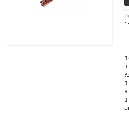
П
-
У
В
От