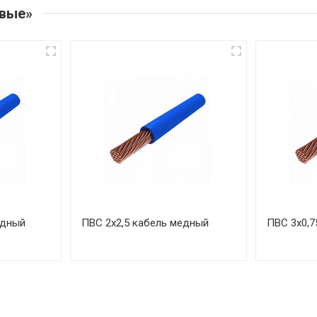
овые»
едный
ПВС 2х2,5 кабель медный
ПВС 3х0,7