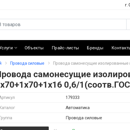
г.
Услуги
Объекты
Прайс-листы
Бренды
Контакт
й
Провода силовые
Провода самонесущие изолированные м
Провода самонесущие изолиро
х70+1х70+1х16 0,6/1(соотв.ГОС
Артикул
179333
Каталог
Автоматика
Группа
Провода силовые