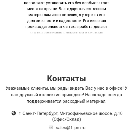
позволяют установить его без особых затрат
места на крыше. Благодаря качественным
материалам изготовления, я уверен в его
долговечности и надежности. Его высокая
производительность и тихая работа делают
его незаменимым элементом в системе
вентиляции. В общем, я очень доволен
покупкой этого крышного вентилятора и
рекомендую его всем.
Контакты
Уважаемые клиенты, мы рады видеть Вас у нас в офисе! У
нас дружный коллектив приходите! На складе всегда
поддерживается расходный материал.
г. Санкт-Петербург
,
Митрофаньевское шоссе. д.10
(Офис/Склад)
sales@1-pm.ru