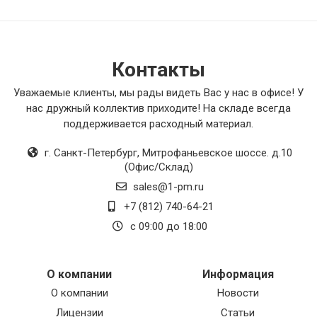
вентиляции. Они легко устанавливаются,
имеют привлекательный внешний вид и
отлично справляются с защитной функцией.
Эти решетки подходят для различных
помещений и обеспечивают надежную защиту
Контакты
от пыли и мусора. Я очень доволен своей
покупкой и рекомендую всем, кто ищет
Уважаемые клиенты, мы рады видеть Вас у нас в офисе! У
качественные решетки для вентиляции.
нас дружный коллектив приходите! На складе всегда
поддерживается расходный материал.
//Теплоизоляция трубороводов, которую я
приобрел, оказалась отличным выбором для
г. Санкт-Петербург
,
Митрофаньевское шоссе. д.10
моего промышленного оборудования. Этот
(Офис/Склад)
материал обладает высокой
sales@1-pm.ru
теплоизоляционной способностью и отлично
защищает мое оборудование от перегрева.
+7 (812) 740-64-21
Благодаря алюминиевой фольге на сетке из
с 09:00 до 18:00
металлической проволоки, теплоизоляция
имеет дополнительную защиту от внешних
воздействий. Этот продукт помог мне
сэкономить на энергозатратах и обеспечить
О компании
Информация
более эффективную работу оборудования.
О компании
Новости
Лицензии
Статьи
Противопожарные клапаны, которые я