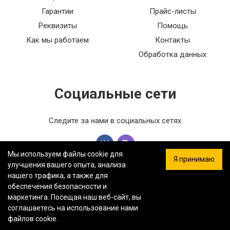
приобрел, оказались незаменимым элементом
Гарантии
Прайс-листы
в моем вентиляционном оборудовании. Эти
Реквизиты
Помощь
клапаны имеют электромагнитный привод и
обеспечивают надежную защиту от пожаров.
Как мы работаем
Контакты
Они легко устанавливаются и работают
Обработка данных
бесшумно. Благодаря этим клапанам я
чувствую себя уверенно в своем помещении,
зная, что они защитят его в случае возгорания.
Социальные сети
Завершив наружные работы на своем доме, я
установил наружные вентиляционные решетки
Следите за нами в социальных сетях
алюминиевые. Эти решетки отлично
вписались в общий дизайн здания и
обеспечивают отличный воздухообмен. Они
прочные, легкие и устойчивые к внешним
Мы используем файлы cookie для
Я принимаю
условиям. Покупка этих решеток стала
улучшения вашего опыта, анализа
отличным завершением ремонта, и я рад, что
нашего трафика, а также для
выбрал именно этот товар.
обеспечения безопасности и
ООО «ФЕРСТ МАСТЕР» — Информация на сайте не является
маркетинга. Посещая наш веб-сайт, вы
публичной офертой.
Политика конфиденциальности.
Карта
соглашаетесь на использование нами
сайта.
файлов cookie.