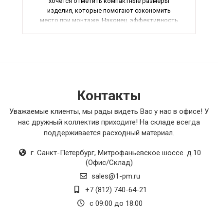
хочется отметить компактные размеры
изделия, которые помогают сэкономить
место при монтаже. Наконец, эффективность
работы клапана очень высокая, что
обеспечивает надежную защиту от пожара. В
общем, рекомендую данный продукт всем, кто
ценит качество и надежность.
Контакты
Уважаемые клиенты, мы рады видеть Вас у нас в офисе! У
нас дружный коллектив приходите! На складе всегда
поддерживается расходный материал.
г. Санкт-Петербург
,
Митрофаньевское шоссе. д.10
(Офис/Склад)
sales@1-pm.ru
+7 (812) 740-64-21
с 09:00 до 18:00