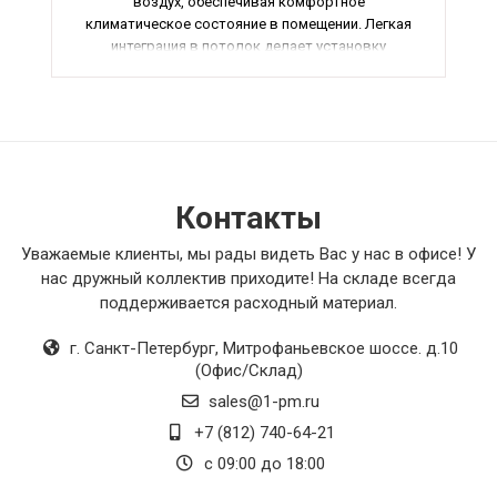
воздух, обеспечивая комфортное
климатическое состояние в помещении. Легкая
интеграция в потолок делает установку
блоков максимально незаметной и удобной. Я
рекомендую эти внутренние блоки всем, кто
хочет обеспечить комфортную атмосферу в
своем помещении с минимальными затратами.
Контакты
Уважаемые клиенты, мы рады видеть Вас у нас в офисе! У
нас дружный коллектив приходите! На складе всегда
поддерживается расходный материал.
г. Санкт-Петербург
,
Митрофаньевское шоссе. д.10
(Офис/Склад)
sales@1-pm.ru
+7 (812) 740-64-21
с 09:00 до 18:00