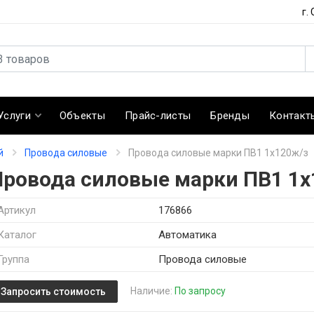
г.
Услуги
Объекты
Прайс-листы
Бренды
Контакт
й
Провода силовые
Провода силовые марки ПВ1 1х120ж/з
Провода силовые марки ПВ1 1х
Артикул
176866
Каталог
Автоматика
Группа
Провода силовые
Наличие:
По запросу
Запросить стоимость