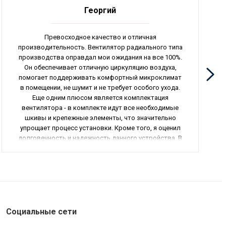
Георгий
Превосходное качество и отличная
производительность. Вентилятор радиального типа
производства оправдал мои ожидания на все 100%.
Он обеспечивает отличную циркуляцию воздуха,
помогает поддерживать комфортный микроклимат
в помещении, не шумит и не требует особого ухода.
Еще одним плюсом является комплектация
вентилятора - в комплекте идут все необходимые
шкивы и крепежные элементы, что значительно
упрощает процесс установки. Кроме того, я оценил
долговечность и надежность данного устройства. В
целом, я полностью удовлетворен своей покупкой и
рекомендую данный вентилятор всем, кто ценит
качество и функциональность.
Социальные сети