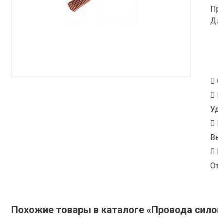
П
Д
У
В
От
Похожие товары в каталоге «Провода сил