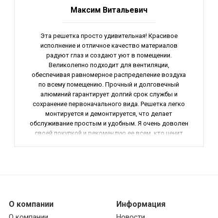
Максим Витальевич
Эта решетка просто удивительная! Красивое
исполнение и отличное качество материалов
радуют глаз и создают уют в помещении.
Великолепно подходит для вентиляции,
обеспечивая равномерное распределение воздуха
по всему помещению. Прочный и долговечный
алюминий гарантирует долгий срок службы и
сохранение первоначального вида. Решетка легко
монтируется и демонтируется, что делает
обслуживание простым и удобным. Я очень доволен
своей покупкой и рекомендую ее всем, кто ценит
качество и функциональность. Общая оценка - 5 из 5.
О компании
Информация
О компании
Новости