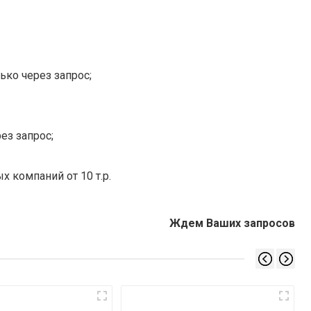
ько через запрос;
ез запрос;
х компаний от 10 т.р.
Ждем Ваших запросов