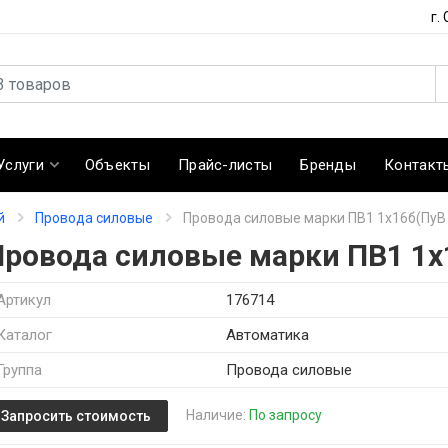
г.
Услуги
Объекты
Прайс-листы
Бренды
Контакт
й
Провода силовые
Провода силовые марки ПВ1 1х16б(ПуВ
Провода силовые марки ПВ1 1х
Артикул
176714
Каталог
Автоматика
Группа
Провода силовые
Наличие:
По запросу
Запросить стоимость