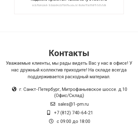
наличие замечательных вентиляторов
осевого типа, которые эффективно удаляют
дым. Внутренние блоки канального типа
достаточно компактные и легко
устанавливаются.
Приточные клапаны очень удобны в
использовании и обеспечивают отличную
циркуляцию воздуха. Регулирующие клапаны
Контакты
также не разочаровали, идеально подходят
для поддержания комфортного микроклимата.
Уважаемые клиенты, мы рады видеть Вас у нас в офисе! У
Наконец, я хочу отметить высокую
нас дружный коллектив приходите! На складе всегда
эффективность насосов, которые работают
поддерживается расходный материал.
бесшумно и без сбоев. В целом, я остался
доволен всеми приобретенными товарами,
г. Санкт-Петербург
,
Митрофаньевское шоссе. д.10
они полностью оправдали мои ожидания.
(Офис/Склад)
Рекомендую к покупке!
sales@1-pm.ru
+7 (812) 740-64-21
с 09:00 до 18:00