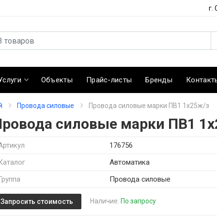
г.
Услуги
Объекты
Прайс-листы
Бренды
Контакт
й
Провода силовые
Провода силовые марки ПВ1 1х25ж/з
Провода силовые марки ПВ1 1х
Артикул
176756
Каталог
Автоматика
Группа
Провода силовые
Наличие:
По запросу
Запросить стоимость