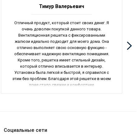
Тимур Валерьевич
Отличный продукт, который стоит своих денег. Я
очень доволен покупкой данного товара.
Вентиляционная решетка с фиксированными
жалюзи идеально подходит для моего дома. Она
отлично выполняет свою основную функцию -
обеспечивает надежную вентиляцию помещения.
Кроме того, решетка имеет стильный дизайн,
который отлично вписывается в интерьер.
Установка была легкой и быстрой, я справился с
этим без проблем. Благодаря этой решетке в моем
доме стало свежее и комфортнее.
//
Сплит-система настенного типа превзошла мои
ожидания. Она работает бесшумно и эффективно,
поддерживая приятную температуру в помещении. Я
приобрел эту модель для спальни, и теперь могу
наслаждаться хорошим сном в комфортной
Социальные сети
обстановке. Качество материалов и сборки на