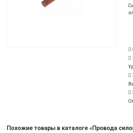
С
э
У
В
От
Похожие товары в каталоге «Провода сил