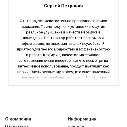
Сергей Петрович
Этот продукт действительно превзошел все мои
ожидания. После покупки и установки я ощутил
реальное улучшение в качестве воздуха в
помещении. Вентилятор работает бесшумно и
эффективно, не вызывая никаких неудобств. Я
приятно удивлен его мощностью и эффективностью
в работе. К тому же, качество материалов
изготовления очень высокое, так что несмотря на
интенсивное использование, продукт выглядит как
новый. Очень рекомендую всем, кто ищет надежный
вентилятор высочайшего качества. Я оцениваю
этот товар на 5+ из 5.
О компании
Информация
О компании
Новости