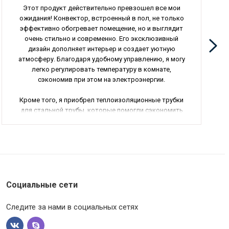
Этот продукт действительно превзошел все мои
ожидания! Конвектор, встроенный в пол, не только
эффективно обогревает помещение, но и выглядит
очень стильно и современно. Его эксклюзивный
дизайн дополняет интерьер и создает уютную
атмосферу. Благодаря удобному управлению, я могу
легко регулировать температуру в комнате,
сэкономив при этом на электроэнергии.
Кроме того, я приобрел теплоизоляционные трубки
для стальной трубы, которые помогли сэкономить
тепло и защитить трубы от перегрева. Это отличное
решение для обеспечения долговечности
сантехнических коммуникаций.
Противопожарный клапан с электромеханическим
приводом оказался надежной защитой от пожара.
Его высокая производительность и простота
Социальные сети
использования делают его идеальным выбором
для любого помещения.
Следите за нами в социальных сетях
Автоматический выключатель сразу же вызвал у