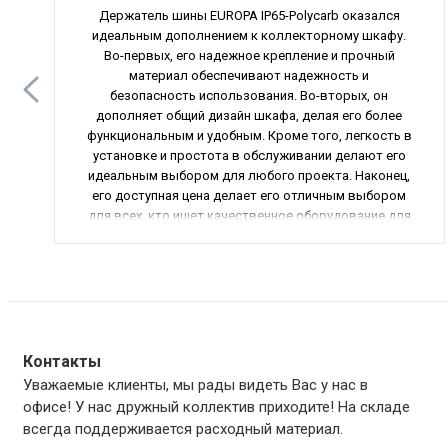
Держатель шины EUROPA IP65-Polycarb оказался
идеальным дополнением к коллекторному шкафу.
Во-первых, его надежное крепление и прочный
материал обеспечивают надежность и
безопасность использования. Во-вторых, он
дополняет общий дизайн шкафа, делая его более
функциональным и удобным. Кроме того, легкость в
установке и простота в обслуживании делают его
идеальным выбором для любого проекта. Наконец,
его доступная цена делает его отличным выбором
для всех, кто ищет качественное оборудование для
автоматизации. В общем, я рекомендую этот
держатель шины всем, кто ценит качество и
надежность.
Контакты
Уважаемые клиенты, мы рады видеть Вас у нас в
офисе! У нас дружный коллектив приходите! На складе
всегда поддерживается расходный материал.