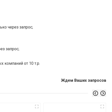
ько через запрос;
ез запрос;
х компаний от 10 т.р.
Ждем Ваших запросов