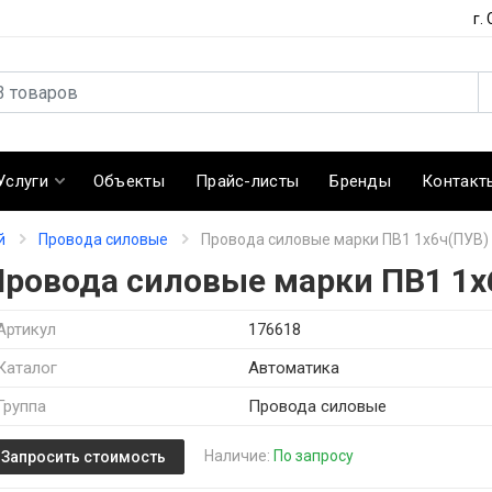
г.
Услуги
Объекты
Прайс-листы
Бренды
Контакт
й
Провода силовые
Провода силовые марки ПВ1 1х6ч(ПУВ)
Провода силовые марки ПВ1 1х
Артикул
176618
Каталог
Автоматика
Группа
Провода силовые
Наличие:
По запросу
Запросить стоимость