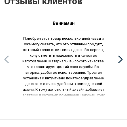
Отзывы клиентов
Вениамин
Приобрел этот товар несколько дней назад и
уже могу сказать, что это отличный продукт,
который точно стоит своих денег. Во-первых,
хочу отметить надежность и качество
изготовления. Материалы высокого качества,
что гарантирует долгий срок службы. Во-
вторых, удобство использования. Простая
установка и интуитивно понятное управление
делают его очень удобным в повседневной
жизни. К тому же, стильный дизайн добавляет
эстетики в интерьер помещения. Наконец, хочу
отметить эффективность работы. Товар
отлично справляется со своими функциями и
полностью соответствует заявленным
характеристикам. В общем, отличный товар,
который рекомендую всем, кто ценит