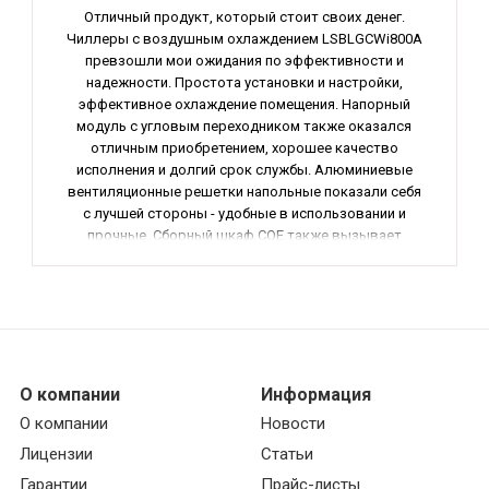
Отличный продукт, который стоит своих денег.
Чиллеры с воздушным охлаждением LSBLGCWi800A
превзошли мои ожидания по эффективности и
надежности. Простота установки и настройки,
эффективное охлаждение помещения. Напорный
модуль c угловым переходником также оказался
отличным приобретением, хорошее качество
исполнения и долгий срок службы. Алюминиевые
вентиляционные решетки напольные показали себя
с лучшей стороны - удобные в использовании и
прочные. Сборный шкаф CQE также вызывает
только положительные эмоции, абсолютно
доволен своей покупкой. Рекомендую данный товар
всем, кто ценит качество и надежность. Оценка - 5
из 5.
О компании
Информация
О компании
Новости
Лицензии
Статьи
Гарантии
Прайс-листы