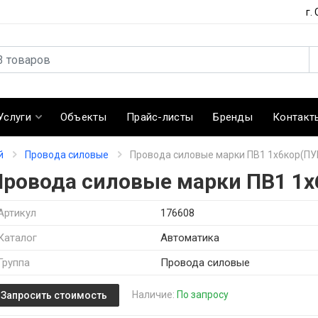
г.
Услуги
Объекты
Прайс-листы
Бренды
Контакт
й
Провода силовые
Провода силовые марки ПВ1 1х6кор(ПУ
Провода силовые марки ПВ1 1х
Артикул
176608
Каталог
Автоматика
Группа
Провода силовые
Наличие:
По запросу
Запросить стоимость