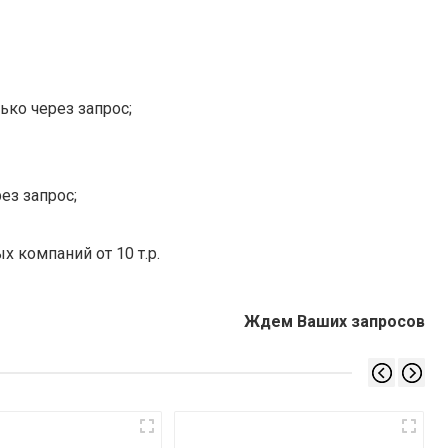
ько через запрос;
ез запрос;
х компаний от 10 т.р.
Ждем Ваших запросов