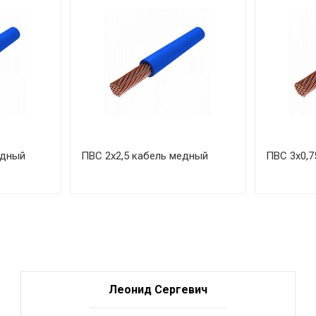
едный
ПВС 2х2,5 кабель медный
ПВС 3х0,7
Леонид Сергевич