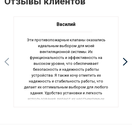
Отзывы клиентов
Василий
Эти противопожарные клапаны оказались
идеальным выбором для моей
вентиляционной системы. Их
функциональность и эффективность на
высоком уровне, что обеспечивает
безопасность и надежность работы
устройства. Я также хочу отметить их
надежность и стабильность работы, что
делает их оптимальным выбором для любого
здания. Удобство установки и легкость
использования делают их неотъемлемым
элементом моей системы. В целом, я считаю,
что это отличные противопожарные клапаны,
которые без сомнений рекомендую всем.
Общая оценка – 5 звезд.