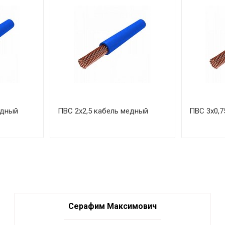
едный
ПВС 2х2,5 кабель медный
ПВС 3х0,7
Серафим Максимович