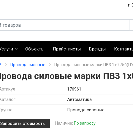
г.
Услуги
Объекты
Прайс-листы
Бренды
Контакт
й
Провода силовые
Провода силовые марки ПВ3 1х0,75б(П
Провода силовые марки ПВ3 1х
Артикул
176961
Каталог
Автоматика
Группа
Провода силовые
Наличие:
По запросу
Запросить стоимость