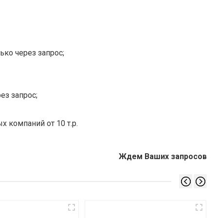
ько через запрос;
ез запрос;
х компаний от 10 т.р.
Ждем Ваших запросов