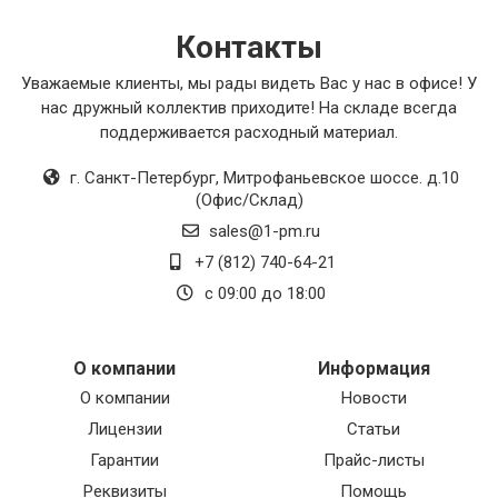
обратить внимание на этот продукт, он точно
не разочарует вас.
Контакты
Уважаемые клиенты, мы рады видеть Вас у нас в офисе! У
нас дружный коллектив приходите! На складе всегда
поддерживается расходный материал.
г. Санкт-Петербург
,
Митрофаньевское шоссе. д.10
(Офис/Склад)
sales@1-pm.ru
+7 (812) 740-64-21
с 09:00 до 18:00
О компании
Информация
О компании
Новости
Лицензии
Статьи
Гарантии
Прайс-листы
Реквизиты
Помощь