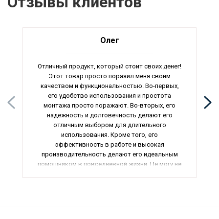
Отзывы клиентов
Олег
Отличный продукт, который стоит своих денег!
Этот товар просто поразил меня своим
качеством и функциональностью. Во-первых,
его удобство использования и простота
монтажа просто поражают. Во-вторых, его
надежность и долговечность делают его
отличным выбором для длительного
использования. Кроме того, его
эффективность в работе и высокая
производительность делают его идеальным
помощником в повседневной жизни. Не могу не
отметить его стильный дизайн, который
прекрасно впишется в любой интерьер. В
общем, я очень доволен своей покупкой и
рекомендую этот товар всем, кто ценит
качество и надежность. Всем советую