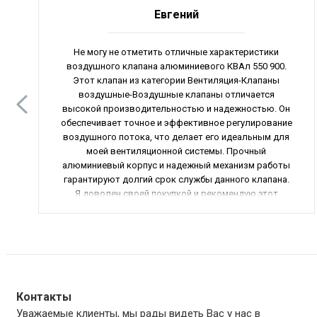
Евгений
Не могу не отметить отличные характеристики
воздушного клапана алюминиевого КВАл 550 900.
Этот клапан из категории Вентиляция-Клапаны
воздушные-Воздушные клапаны отличается
высокой производительностью и надежностью. Он
обеспечивает точное и эффективное регулирование
воздушного потока, что делает его идеальным для
моей вентиляционной системы. Прочный
алюминиевый корпус и надежный механизм работы
гарантируют долгий срок службы данного клапана.
Я доволен своей покупкой и рекомендую этот
клапан всем, кто ищет надежное устройство для
регулирования воздушного потока.
Контакты
Уважаемые клиенты, мы рады видеть Вас у нас в