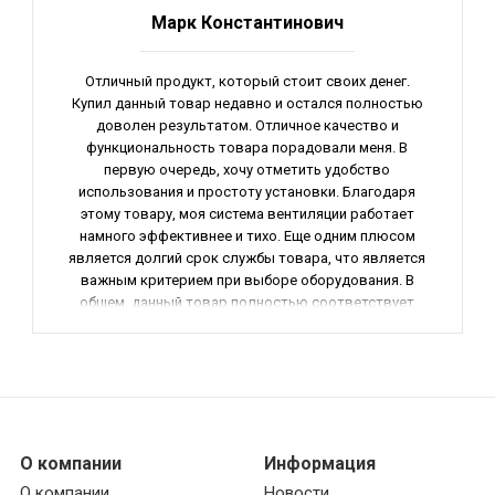
Марк Константинович
Отличный продукт, который стоит своих денег.
Купил данный товар недавно и остался полностью
доволен результатом. Отличное качество и
функциональность товара порадовали меня. В
первую очередь, хочу отметить удобство
использования и простоту установки. Благодаря
этому товару, моя система вентиляции работает
намного эффективнее и тихо. Еще одним плюсом
является долгий срок службы товара, что является
важным критерием при выборе оборудования. В
общем, данный товар полностью соответствует
моим ожиданиям и оказался отличной инвестицией
в комфорт и безопасность моего дома. Рекомендую
данный товар всем, кто ценит качество и
надежность.
О компании
Информация
О компании
Новости