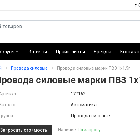
г.
Услуги
Объекты
Прайс-листы
Бренды
Контакт
й
Провода силовые
Провода силовые марки ПВ3 1х1,5г
Провода силовые марки ПВ3 1х
Артикул
177162
Каталог
Автоматика
Группа
Провода силовые
Наличие:
По запросу
Запросить стоимость