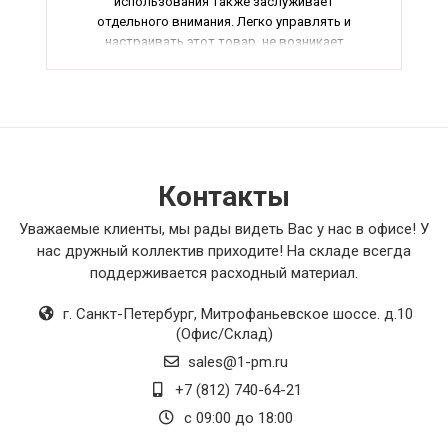
использования также заслуживает
отдельного внимания. Легко управлять и
настраивать этот товар, не возникает
проблем с его эксплуатацией. Еще одним
плюсом является стильный дизайн и
современный внешний вид. Очень приятно
иметь такой красивый и функциональный
товар в своем арсенале. В заключение, хочу
сказать, что я абсолютно доволен своей
покупкой и готов порекомендовать ее всем,
Контакты
кто ценит качество и надежность. Общая
оценка - прекрасно!
Уважаемые клиенты, мы рады видеть Вас у нас в офисе! У
нас дружный коллектив приходите! На складе всегда
поддерживается расходный материал.
г. Санкт-Петербург
,
Митрофаньевское шоссе. д.10
(Офис/Склад)
sales@1-pm.ru
+7 (812) 740-64-21
с 09:00 до 18:00