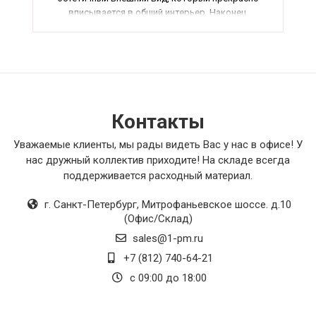
вписывается в общий интерьер. Наконец,
функциональность товара полностью
соответствует заявленным характеристикам,
что делает его идеальным выбором для
любого дома. В общем, я полностью доволен
приобретением и рекомендую всем, кто ищет
качественный продукт.
Контакты
Уважаемые клиенты, мы рады видеть Вас у нас в офисе! У
нас дружный коллектив приходите! На складе всегда
поддерживается расходный материал.
г. Санкт-Петербург
,
Митрофаньевское шоссе. д.10
(Офис/Склад)
sales@1-pm.ru
+7 (812) 740-64-21
с 09:00 до 18:00