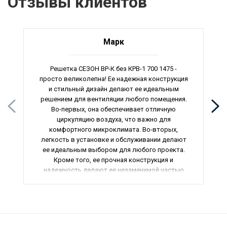
Отзывы клиентов
Марк
Решетка СЕЗОН ВР-К без КРВ-1 700 1475 -
просто великолепна! Ее надежная конструкция
и стильный дизайн делают ее идеальным
решением для вентиляции любого помещения.
Во-первых, она обеспечивает отличную
циркуляцию воздуха, что важно для
комфортного микроклимата. Во-вторых,
легкость в установке и обслуживании делают
ее идеальным выбором для любого проекта.
Кроме того, ее прочная конструкция и
надежность делают ее незаменимой частью
системы вентиляции. Наконец, ее доступная
цена делает ее отличным выбором для всех,
кто ищет качественные решетки для
вентиляции. Рекомендую эту решетку всем,
кто ценит качество и надежность.