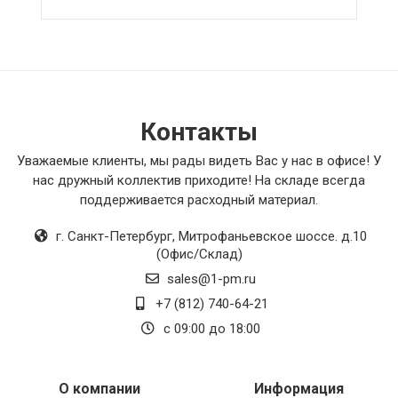
выполняет свои функции на отлично,
обеспечивая мне комфорт и удобство в
использовании. В итоге, я смело могу
рекомендовать этот товар всем, кто ищет
качественное и надежное оборудование.
Контакты
Уважаемые клиенты, мы рады видеть Вас у нас в офисе! У
нас дружный коллектив приходите! На складе всегда
поддерживается расходный материал.
г. Санкт-Петербург
,
Митрофаньевское шоссе. д.10
(Офис/Склад)
sales@1-pm.ru
+7 (812) 740-64-21
с 09:00 до 18:00
О компании
Информация