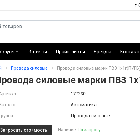
г.
Услуги
Объекты
Прайс-листы
Бренды
Контакт
й
Провода силовые
Провода силовые марки ПВ3 1х1г(ПУГВ
Провода силовые марки ПВ3 1х
Артикул
177230
Каталог
Автоматика
Группа
Провода силовые
Наличие:
По запросу
Запросить стоимость