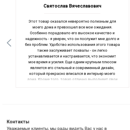
Святослав Вячеславович
Этот товар оказался невероятно полезным для
моего дома и превзошел все мои ожидания.
Особенно порадовало его высокое качество и
надежность - я уверен, что он послужит мне долго и
без проблем. Удобство использования этого товара
также заслуживает похвалы - он легко
устанавливается и настраивается, что экономит
мое время и усилия. Еще одним крупным плюсом
является его стильный и современный дизайн,
который прекрасно вписался в интерьер моего
дома. Кроме того, товар отлично выполняет свои
функции и приносит мне только пользу.
Я безусловно рекомендую этот товар всем, кто
ценит качество и надежность. Он точно стоит своих
денег и будет радовать вас каждый день. Общая
оценка - 5 из 5.
Контакты
Уважаемые клиенты, мы рады видеть Вас у нас в