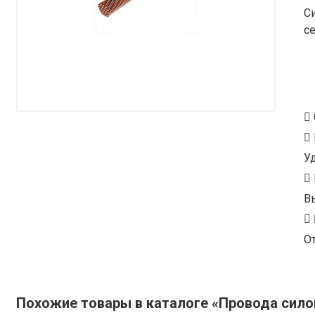
С
с
У
В
От
Похожие товары в каталоге «Провода сил