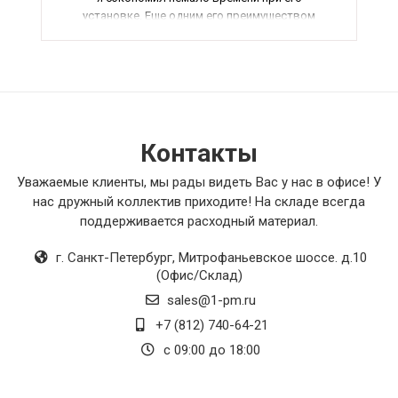
установке. Еще одним его преимуществом
является надежность и безопасность его
работы, что для меня имело решающее
значение. В целом, я очень доволен своим
выбором и рекомендую этот трансформатор
всем, кто ищет качественное оборудование
для своих задач.
Контакты
Уважаемые клиенты, мы рады видеть Вас у нас в офисе! У
нас дружный коллектив приходите! На складе всегда
поддерживается расходный материал.
г. Санкт-Петербург
,
Митрофаньевское шоссе. д.10
(Офис/Склад)
sales@1-pm.ru
+7 (812) 740-64-21
с 09:00 до 18:00