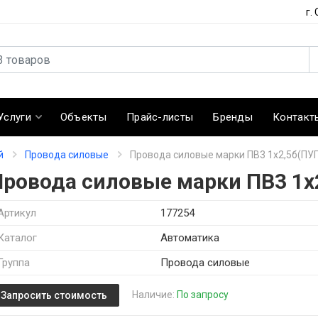
г.
Услуги
Объекты
Прайс-листы
Бренды
Контакт
й
Провода силовые
Провода силовые марки ПВ3 1х2,5б(ПУ
Провода силовые марки ПВ3 1х
Артикул
177254
Каталог
Автоматика
Группа
Провода силовые
Наличие:
По запросу
Запросить стоимость