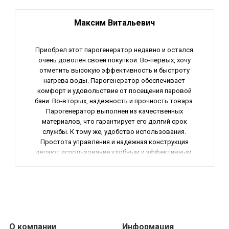
Максим Витальевич
Приобрел этот парогенератор недавно и остался
очень доволен своей покупкой. Во-первых, хочу
отметить высокую эффективность и быстроту
нагрева воды. Парогенератор обеспечивает
комфорт и удовольствие от посещения паровой
бани. Во-вторых, надежность и прочность товара.
Парогенератор выполнен из качественных
материалов, что гарантирует его долгий срок
службы. К тому же, удобство использования.
Простота управления и надежная конструкция
делают использование удобным и эффективным.
Наконец, стильный дизайн и компактные размеры
делают его удобным в использовании. Общий
вывод - отличный товар, который рекомендую
всем, кто ценит комфорт и качество.
О компании
Информация