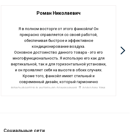
Роман Николаевич
Я в полном восторге от этого фанкойла! Он
прекрасно справляется со своей работой,
обеспечивая быстрое и эффективное
кондиционирование воздуха.
Основное достоинство данного товара - это его
многофункциональность. Я использую его как для
вертикальной, так и для горизонтальной установки,
и он проявляет себя на высоте в обоих случаях.
Кроме того, фанкойл имеет стильный и
современный дизайн, который гармонично
вписывается в интерьер помещения. Я доволен тем,
что данный товар не только выполняет свои
функции, но и выглядит привлекательно.
В итоге, я с уверенностью могу рекомендовать этот
фанкойл всем, кто ищет качественное
оборудование для кондиционирования воздуха. Все
заслуженные 5 звезд этому товару!
Социальные сети