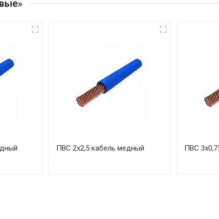
овые»
едный
ПВС 2х2,5 кабель медный
ПВС 3х0,7