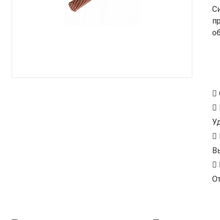
С
п
о
У
В
От