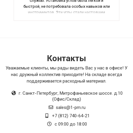
службы. Установка углов была легкой и
быстрой, не потребовала особых навыков или
инструментов. Эти углы стали настоящим
спасением для моего отопительного
оборудования, я очень доволен результатом.
Рекомендую этот товар всем, кто ценит
качество и надежность изоляции.
Контакты
Уважаемые клиенты, мы рады видеть Вас у нас в офисе! У
нас дружный коллектив приходите! На складе всегда
поддерживается расходный материал.
г. Санкт-Петербург
,
Митрофаньевское шоссе. д.10
(Офис/Склад)
sales@1-pm.ru
+7 (812) 740-64-21
с 09:00 до 18:00