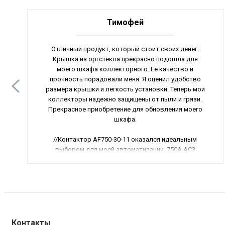
Тимофей
Отличный продукт, который стоит своих денег.
Крышка из оргстекла прекрасно подошла для
моего шкафа коллекторного. Ее качество и
прочность порадовали меня. Я оценил удобство
размера крышки и легкость установки. Теперь мои
коллекторы надежно защищены от пыли и грязи.
Прекрасное приобретение для обновления моего
шкафа.
//Контактор AF750-30-11 оказался идеальным
выбором для моей автоматизации. 750А AC3
позволяют мне эффективно управлять
электрооборудованием. Катушка управления
работает стабильно на 24-60В DC. Устройство легко
устанавливается и обслуживается. Рекомендую этот
контактор всем, кто ценит качество и надежность.
//Кран шаровый Bolarm рычажного типа оказался
Контакты