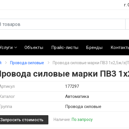
г.
Услуги
Объекты
Прайс-листы
Бренды
Контакт
й
Провода силовые
Провода силовые марки ПВ3 1х2,5ж/з(
Провода силовые марки ПВ3 1х
Артикул
177297
Каталог
Автоматика
Группа
Провода силовые
Наличие:
По запросу
Запросить стоимость