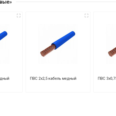
овые»
едный
ПВС 2х2,5 кабель медный
ПВС 3х0,7