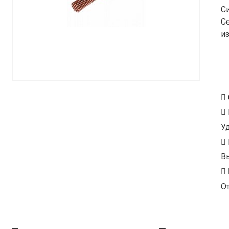
С
С
и
У
В
От